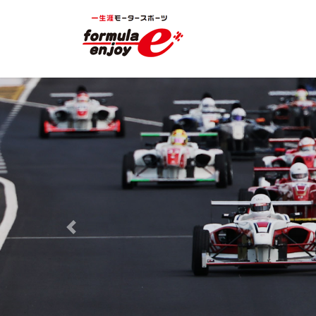
コ
ナ
ン
ビ
テ
ゲ
ン
ー
ツ
シ
へ
ョ
ス
ン
キ
に
ッ
移
プ
動
Previous