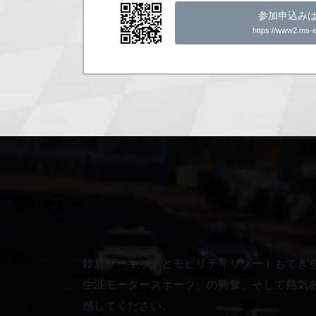
参加申込み
https://www2.ms-e
鈴鹿サーキットとモビリティリゾートもてぎ
生涯モータースポーツ」の興奮、そして熱気
感してください。