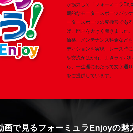
が協力して「フォーミュラEn
期的なモータースポーツパッケ
ータースポーツの究極形である
げ、門戸を大きく開きました。
価格、メンテナンス料金などを
ディションを実現。レース時に
や交流がはかれ、よきライバル
ら、一生涯にわたって文字通り
をご提供しています。
動画で見るフォーミュラEnjoyの魅